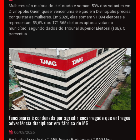
Mulheres são maioria do eleitorado e somam 53% dos votantes em
Divinópolis Quem quiser vencer uma eleição em Divinópolis precisa
conquistar as mulheres. Em 2026, elas somam 91.894 eleitoras e
representam 53,6% dos 171.365 eleitores aptos a votar no
município, segundo dados do Tribunal Superior Eleitoral (TSE). O
percentua...
Funcionária é condenada por agredir encarregada que entregou
advertência disciplinar em fábrica de MG
06/08/2026
Fachada da sede do TJMG Juarez Rodrigues / TJMG Uma