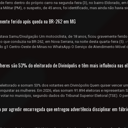
e ferro dentro do próprio carro na segunda-feira (3), no bairro Eldorado, em
 Militar (PM), o suspeito, de 45 anos, foi identificado, mas ainda não havia sid
emente ferido após queda na BR-262 em MG
tava Samu/Divulgação Um motociclista, de 18 anos, ficou gravemente ferid
 que conduzia na BR-262, em Nova Serrana, na noite desta quarta-feira (5). ✅
l do g1 Centro-Oeste de Minas no WhatsApp O Serviço de Atendimento Móvel 
heres são 53% do eleitorado de Divinópolis e têm mais influência nas e
 eleitorado e somam 53% dos votantes em Divinópolis Quem quiser vencer um
onquistar as mulheres. Em 2026, elas somam 91.894 eleitoras e representam 
 votar no município, segundo dados do Tribunal Superior Eleitoral (TSE). O per
a por agredir encarregada que entregou advertência disciplinar em fábri