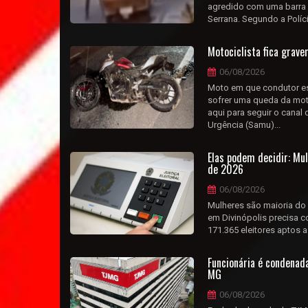
agredido com uma barra d
Serrana. Segundo a Polícia
Motociclista fica grav
06/08/2026
Moto em que condutor es
sofrer uma queda da moto
aqui para seguir o cana
Urgência (Samu)...
Elas podem decidir: Mul
de 2026
06/08/2026
Mulheres são maioria do
em Divinópolis precisa c
171.365 eleitores aptos a
Funcionária é condenad
MG
06/08/2026