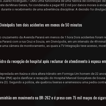
 Juarez Rodrigues / TJMG Uma funcionária de uma fábrica de confecção de
este de Minas Gerais, foi condenada a pagar R$ 2 mil por danos morais à enc
durante o recebimento de uma advertência disciplinar. A decisão foi divulga
Divinópolis tem dois acidentes em menos de 50 minutos
 cruzamento da Avenida Paraná em menos de 1 hora Dois acidentes foram r
 Paraná com a rua Cruz e Souza, em Divinópolis, em um intervalo de 49 minut
 de uma câmera de monitoramento, as quais a TV Integração teve acesso, mos
idro da recepção de hospital após reclamar de atendimento à esposa e
depredada em Itaúna e obra altera trânsito em Formiga Um homem de 22 anos
ilitar (PM) após danificar a recepção do Hospital Manoel Gonçalves de Sousa 
ra (3). Segundo a polícia, ele quebrou lixeiras e arremessou uma pedra contra
caminhão em movimento na BR-262 e é preso com 75 mil maços de cigar