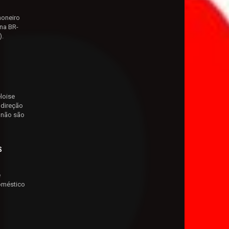
honeiro
na BR-
).
loise
 direção
 não são
s
e
oméstico