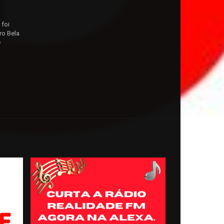
 foi
ro Bela
e