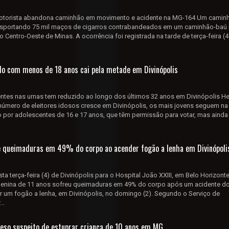
motorista abandona caminhão em movimento e acidente na MG-164 Um camin
ansportando 75 mil maços de cigarros contrabandeados em um caminhão-baú 
 Centro-Oeste de Minas. A ocorrência foi registrada na tarde de terça-feira (4
ado com menos de 18 anos cai pela metade em Divinópolis
ntes nas urnas tem reduzido ao longo dos últimos 32 anos em Divinópolis He
mero de eleitores idosos cresce em Divinópolis, os mais jovens seguem na
 por adolescentes de 16 e 17 anos, que têm permissão para votar, mas ainda
e queimaduras em 49% do corpo ao acender fogão a lenha em Divinópoli
sta terça-feira (4) de Divinópolis para o Hospital João XXIII, em Belo Horizont
nina de 11 anos sofreu queimaduras em 49% do corpo após um acidente d
 um fogão a lenha, em Divinópolis, no domingo (2). Segundo o Serviço de
..
eso suspeito de estuprar criança de 10 anos em MG