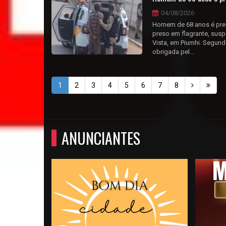
04/08/2026
Homem de 68 anos é pres
preso em flagrante, suspe
Vista, em Piumhi. Segundo
obrigada pel...
1
2
3
4
5
6
7
8
ANUNCIANTES