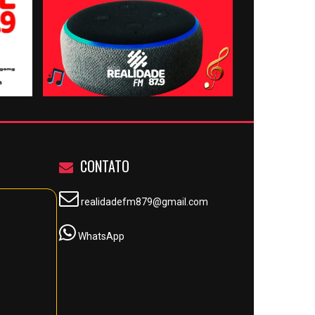
CONTATO
realidadefm879@gmail.com
WhatsApp