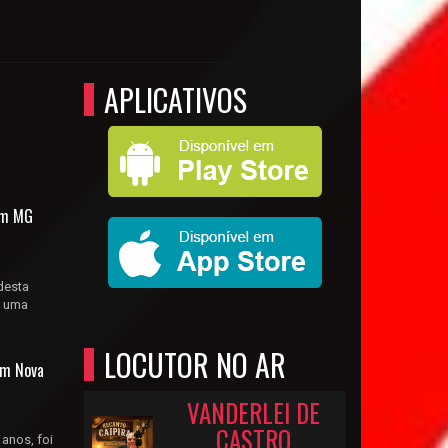
APLICATIVOS
em MG
desta
é uma
LOCUTOR NO AR
em Nova
VANDERLEI DE
CASTRO
anos, foi