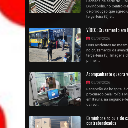
Fachada da sede do TJMG
Divinópolis, no Centro-O
de produção que agrediu 
terça-feira (5) e...
VÍDEO: Cruzamento em 
05/08/2026
Dois acidentes no mesmo
no cruzamento da avenida
terça-feira (5). Imagens
primeir...
Acompanhante quebra v
05/08/2026
Recepção de hospital é 
procurado pela Polícia M
em Itaúna, na segunda-fei
da rec...
Caminhoneiro pula de 
contrabandeados