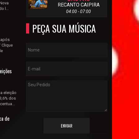
 Nova
RECANTO CAIPIRA
o l...
04:00 - 07:00
PEÇA SUA MÚSICA
o após
 Clique
de
leições
a eleição
53,6% dos
centua...
ca de
ENVIAR