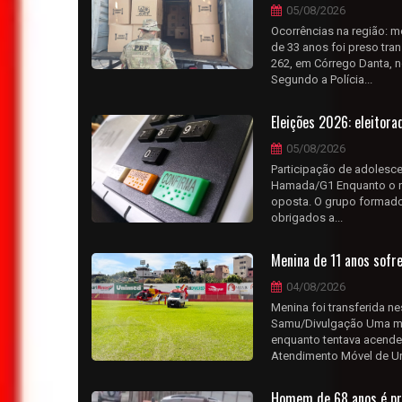
05/08/2026
Ocorrências na região: 
de 33 anos foi preso tr
262, em Córrego Danta, no
Segundo a Polícia...
Eleições 2026: eleitor
05/08/2026
Participação de adolesce
Hamada/G1 Enquanto o nú
oposta. O grupo formado
obrigados a...
Menina de 11 anos sofr
04/08/2026
Menina foi transferida ne
Samu/Divulgação Uma me
enquanto tentava acender
Atendimento Móvel de Ur.
Homem de 68 anos é pr