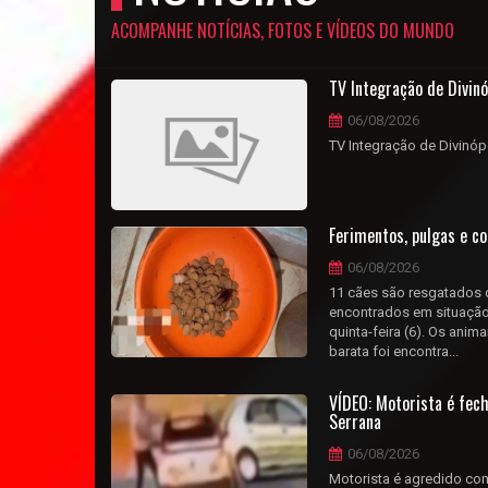
ACOMPANHE NOTÍCIAS, FOTOS E VÍDEOS DO MUNDO
TV Integração de Divinóp
06/08/2026
TV Integração de Divinópol
Ferimentos, pulgas e c
06/08/2026
11 cães são resgatados d
encontrados em situação
quinta-feira (6). Os ani
barata foi encontra...
VÍDEO: Motorista é fec
Serrana
06/08/2026
Motorista é agredido com