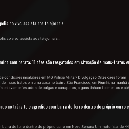
olis ao vivo: assista aos telejornais
is ao vivo: assista aos telejornais...
omida com barata: 11 cães são resgatados em situação de maus-tratos 
e condições insalubres em MG Polícia Militar/ Divulgação Onze cães foram
 de maus-tratos em uma casa no bairro São Francisco, em Piumhi, na manhã 
mais estavam infestados de pulgas e carrapatos, alguns tinham ferimentos e at
hado no trânsito e agredido com barra de ferro dentro do próprio carro 
 barra de ferro dentro do próprio carro em Nova Serrana Um motorista, de 44 